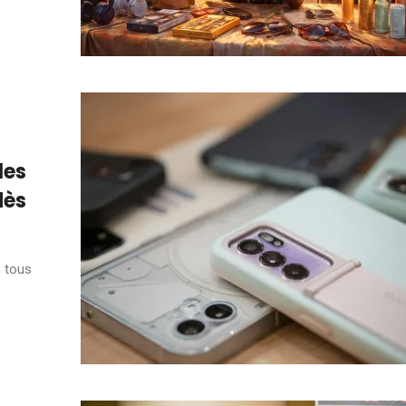
les
dès
, tous