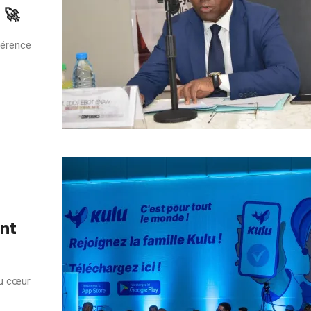
 🚀
nférence
ent
au cœur