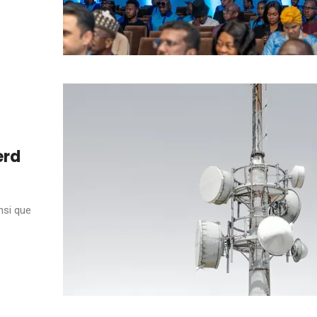
erd
nsi que