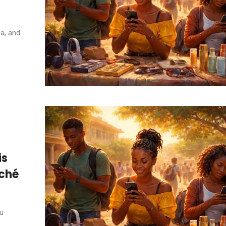
ea, and
is
ché
ou