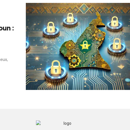
un :
s
ieux,