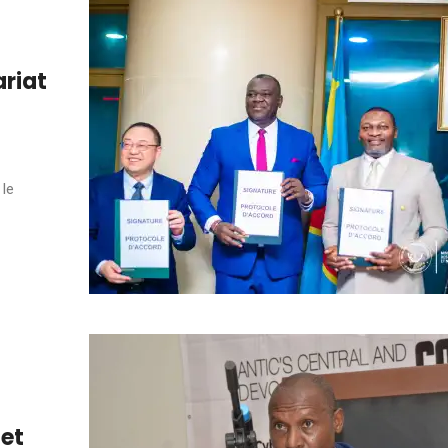
ariat
 le
 et