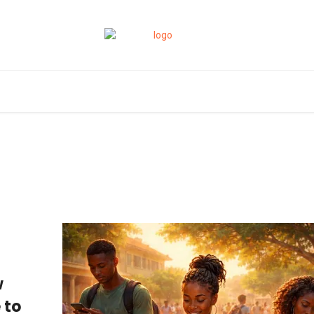
w
 to