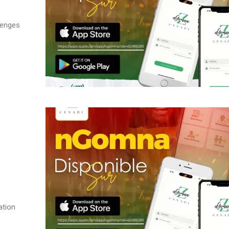
llenges
ation