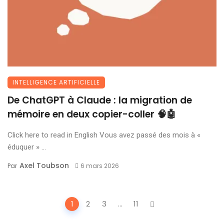
INTELLIGENCE ARTIFICIELLE
De ChatGPT à Claude : la migration de
mémoire en deux copier-coller 🧠🤖
Click here to read in English Vous avez passé des mois à «
éduquer » ...
Axel Toubson
Par
6 mars 2026
Posts
1
2
3
...
11
navigation