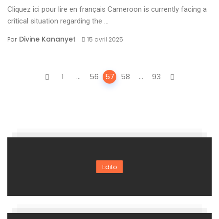
Cliquez ici pour lire en français Cameroon is currently facing a
critical situation regarding the ...
Divine Kananyet
Par
15 avril 2025
Posts
1
...
56
57
58
...
93
navigation
Edito