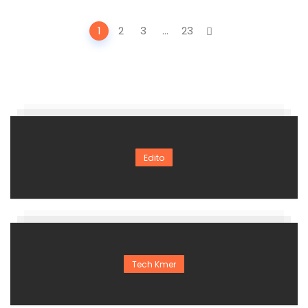
Posts
1
2
3
...
23
navigation
Edito
Tech Kmer