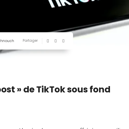
Partager
chnouch
post » de TikTok sous fond