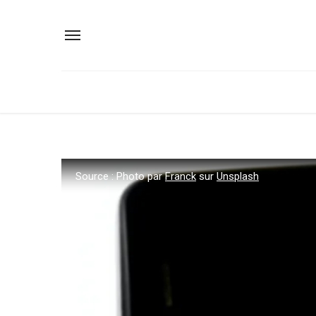
Source : Photo par
Franck
sur
Unsplash