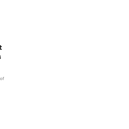
t
s
 of