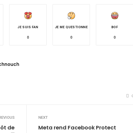
JE SUIS FAN
JE ME QUESTIONNE
BOF
0
0
0
chnouch
site
witter
REVIOUS
NEXT
tôt de
Meta rend Facebook Protect