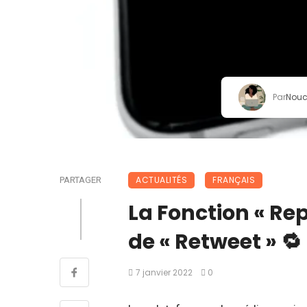
Par
Nou
ACTUALITÉS
FRANÇAIS
PARTAGER
La Fonction « Re
de « Retweet » 🔁
7 janvier 2022
0