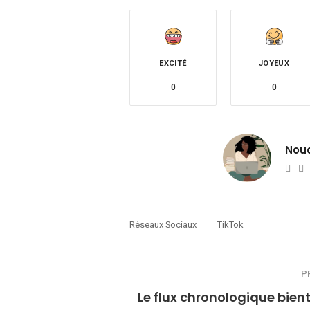
EXCITÉ
JOYEUX
0
0
Nou
Web
T
Réseaux Sociaux
TikTok
P
Le flux chronologique bien