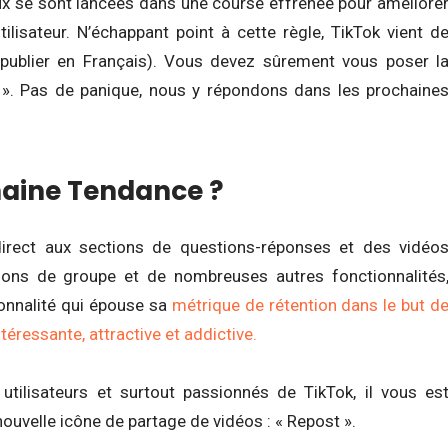
x se sont lancées dans une course effrénée pour améliore
utilisateur. N’échappant point à cette règle, TikTok vient d
publier en Français). Vous devez sûrement vous poser l
 ». Pas de panique, nous y répondons dans les prochaine
chaine Tendance ?
direct aux sections de questions-réponses et des vidéo
sions de groupe et de nombreuses autres fonctionnalités
ionnalité qui épouse sa
métrique de rétention dans le but d
ntéressante, attractive et addictive.
 utilisateurs et surtout passionnés de TikTok, il vous es
ouvelle icône de partage de vidéos : « Repost ».