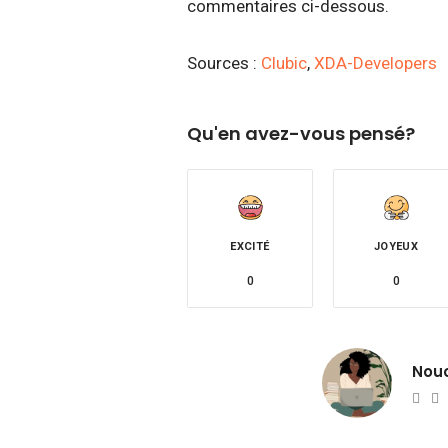
commentaires ci-dessous.
Sources :
Clubic
,
XDA-Developers
Qu'en avez-vous pensé?
EXCITÉ
JOYEUX
0
0
Nou
Web
T