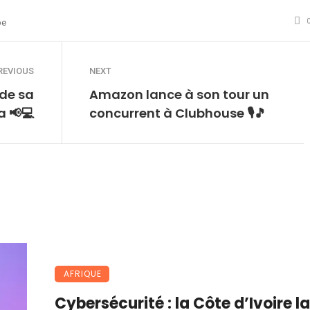
be
REVIOUS
NEXT
de sa
Amazon lance à son tour un
a 📢💻
concurrent à Clubhouse 🎙️🎵
AFRIQUE
Cybersécurité : la Côte d’Ivoire l