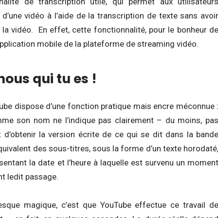
lité de transcription utile, qui permet aux utilisateur
 d’une vidéo à l’aide de la transcription de texte sans avoi
e la vidéo. En effet, cette fonctionnalité, pour le bonheur d
pplication mobile de la plateforme de streaming vidéo.
nous qui tu es !
be dispose d’une fonction pratique mais encre méconnue 
omme son nom ne l’indique pas clairement – du moins, pa
 d’obtenir la version écrite de ce qui se dit dans la band
’équivalent des sous-titres, sous la forme d’un texte horodaté
entant la date et l’heure à laquelle est survenu un momen
nt ledit passage.
resque magique, c’est que YouTube effectue ce travail d