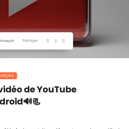
Partager
chnouch
RANÇAIS
 vidéo de YouTube
droid🔊📃