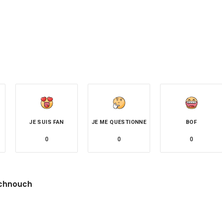
JE SUIS FAN
JE ME QUESTIONNE
BOF
0
0
0
chnouch
site
witter