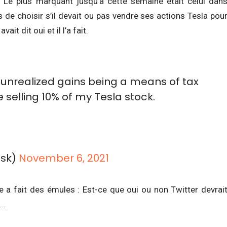
. Le plus marquant jusqu’à cette semaine était celui dan
s de choisir s’il devait ou pas vendre ses actions Tesla pou
t dit oui et il l’a fait.
 unrealized gains being a means of tax
 selling 10% of my Tesla stock.
usk)
November 6, 2021
a fait des émules : Est-ce que oui ou non Twitter devrai
n…