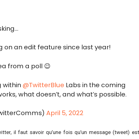
sking…
 on an edit feature since last year!
ea from a poll 😉
g within
@TwitterBlue
Labs in the coming
orks, what doesn’t, and what’s possible.
TwitterComms)
April 5, 2022
tter, il faut savoir qu’une fois qu’un message (tweet) es