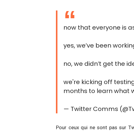
now that everyone is a
yes, we’ve been working
no, we didn’t get the id
we're kicking off testin
months to learn what w
— Twitter Comms (@
Pour ceux qui ne sont pas sur Twi