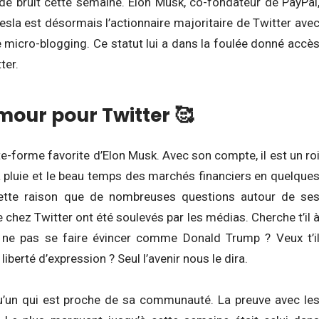
us de bruit cette semaine. Elon Musk, co-fondateur de PayPal
sla est désormais l’actionnaire majoritaire de Twitter ave
 micro-blogging. Ce statut lui a dans la foulée donné accè
ter.
mour pour Twitter 🥰
ate-forme favorite d’Elon Musk. Avec son compte, il est un ro
 pluie et le beau temps des marchés financiers en quelque
ette raison que de nombreuses questions autour de se
 chez Twitter ont été soulevés par les médias. Cherche t’il 
ur ne pas se faire évincer comme Donald Trump ? Veux t’i
iberté d’expression ? Seul l’avenir nous le dira.
u’un qui est proche de sa communauté. La preuve avec le