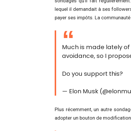
sondages qu’il fait régulièrement
lequel il demandait à ses follower
payer ses impôts. La communauté avai
Much is made lately of
avoidance, so I propose
Do you support this?
— Elon Musk (@elonm
Plus récemment, un autre sondage 
adopter un bouton de modificatio