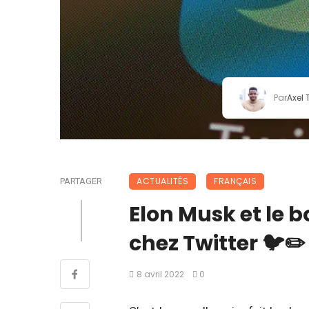
Par
Axel
ACTUALITÉS
FRANÇAIS
PARTAGER
Elon Musk et le 
chez Twitter 🐦✏️
8 avril 2022
0