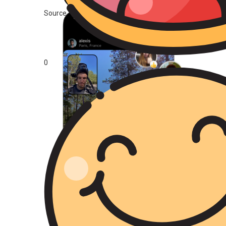
Source : BeReal
0