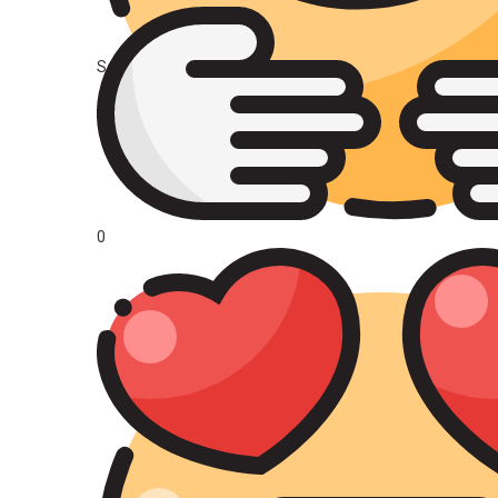
Source : BeReal
0