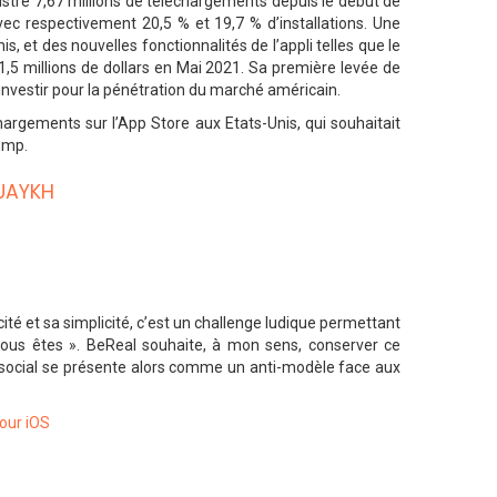
stré 7,67 millions de téléchargements depuis le début de
avec respectivement 20,5 % et 19,7 % d’installations. Une
et des nouvelles fonctionnalités de l’appli telles que le
e 1,5 millions de dollars en Mai 2021. Sa première levée de
d’investir pour la pénétration du marché américain.
argements sur l’App Store aux Etats-Unis, qui souhaitait
ump.
VUAYKH
ité et sa simplicité, c’est un challenge ludique permettant
ous êtes ». BeReal souhaite, à mon sens, conserver ce
u social se présente alors comme un anti-modèle face aux
pour iOS