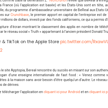
vec comme base la Génération Z.
TechCrunch
révèle que BeReal a enregi
La France (où l’application est basée) et les États-Unis sont en tête, 
le, du programme d’ambassadeur universitaire de BeReal aux Etats-Unis, 
lies sur
Crunchbase
, le premier apport en capital de l’entreprise est d
millions de dollars, investi par des fonds californiens, ce qui a permis 
capture d’écran montrant le classement des applis en nombre de téléch
ar le réseau social « Truth » appartenant à l’ancien président Donald Tr
er & TikTok on the Apple Store
pic.twitter.com/Rxaw
22
lon le site Apptopia, Bereal rencontre du succès en misant sur son authenc
logan d’une enseigne internationale de fast food : « Venez comme v
 êtes à la maison sans avoir besoin d’être quelqu’un d’autre. Le résea
s de dérives.
 télécharger l’application en
cliquant ici pour Android
et en
cliquant ici 