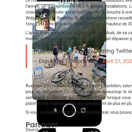
Le modèle de BeReal semble plaire à ces utilisateurs a
l’année, ce qui représente 74,5 % de ses installations. 
croissance attribuée a une combinaison du bouche à oreil
WidgetMoji et le RealMoji. Selon les informations recueil
fond s’est faite en juin de la même année à hauteur de 30 
L’application apparait sur un tweet d’Elon Musk, de sa 
monter le classement de Twitter qui se faisait dépasser p
Truth Social is currently beating Twitt
— Elon Musk (@elonmusk)
April 27, 20
Avec ses 2,93 millions d’utilisateurs actifs quotidien, se
pour les BeRealers. Ce modèle rappelle beaucoup le s
sentiment de sécurité qui vous est procuré lorsque vous
plateformes traditionnelles qui connaissent de plus en plu
Si vous souhaitez tenter l’expérience BeReal, vous pouvez
Partager
Source : BeReal