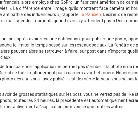
 français, alors employé chez GoPro, un fabricant américain de caméras
ies. « La différence entre l’image qu’ils montrent face caméra et hors
e antipathie des influenceurs », rapporte
Le Parisien
. Désireux de rest
ateurs à partager des moments quand ils ne s’y attendent pas. « Des mom
ue jour, après avoir reçu une notification, pour publier une photo, appe
al souhaite limiter le temps passé sur les réseaux sociaux. La fenêtre 
ealers peuvent alors se retrouver à faire leur post dans n’importe quel
ciaux.
de transparence l’application ne permet pas d’embellir la photo en la mo
Bereal se fait simultanément par la caméra avant et arrière. Néanmoins,
a photo dès que vous l’avez publié. Il est de même lorsque vous ne post
 avoir de grosses statistiques sur les post, vous ne verrez pas de like
oto, toutes les 24 heures, la précédente est automatiquement écrasée
ciper activement à l’application pour voir ce que font les autres.