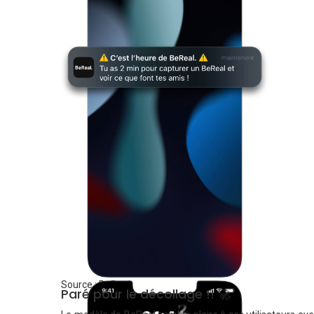
Source : BeReal
Paré pour le décollage !! 🚀