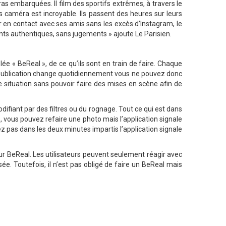
 embarquées. Il film des sportifs extrêmes, à travers le
 caméra est incroyable. Ils passent des heures sur leurs
er en contact avec ses amis sans les excès d’Instagram, le
ents authentiques, sans jugements » ajoute Le Parisien.
lée « BeReal », de ce qu’ils sont en train de faire. Chaque
de publication change quotidiennement vous ne pouvez donc
le situation sans pouvoir faire des mises en scène afin de
difiant par des filtres ou du rognage. Tout ce qui est dans
 vous pouvez refaire une photo mais l’application signale
ez pas dans les deux minutes impartis l’application signale
 sur BeReal. Les utilisateurs peuvent seulement réagir avec
. Toutefois, il n’est pas obligé de faire un BeReal mais