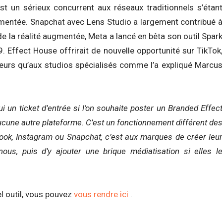
est un sérieux concurrent aux réseaux traditionnels s’étan
ugmentée. Snapchat avec Lens Studio a largement contribué 
de la réalité augmentée, Meta a lancé en bêta son outil Spar
9. Effect House offrirait de nouvelle opportunité sur TikTok
eurs qu’aux studios spécialisés comme l’a expliqué Marcu
ui un ticket d’entrée si l’on souhaite poster un Branded Effec
aucune autre plateforme. C’est un fonctionnement différent de
ook, Instagram ou Snapchat, c’est aux marques de créer leu
ous, puis d’y ajouter une brique médiatisation si elles l
l outil, vous pouvez
vous rendre ici
.