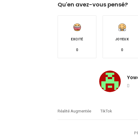
Qu'en avez-vous pensé?
EXCITÉ
JOYEUX
0
0
Yow
You
Réalité Augmentée
TikTok
P