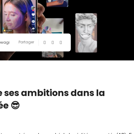
Partager
owagi
e ses ambitions dans la
ée 😎