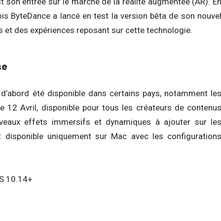
t son entrée sur le marché de la réalité augmentée (AR). E
nois ByteDance a lancé en test la version bêta de son nouve
es et des expériences reposant sur cette technologie.
se
a d’abord été disponible dans certains pays, notamment le
le 12 Avril, disponible pour tous les créateurs de contenu
ouveaux effets immersifs et dynamiques à ajouter sur le
est disponible uniquement sur Mac avec les configuration
OS 10.14+