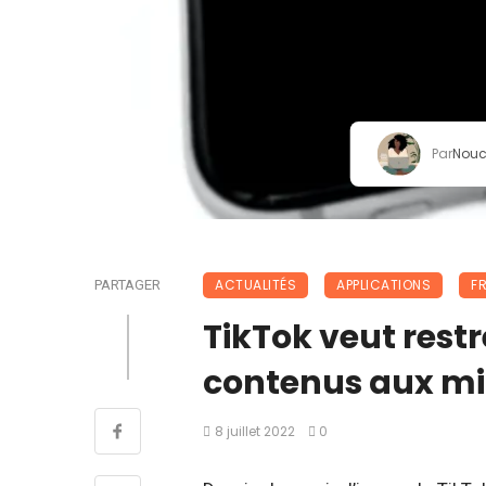
Par
Nou
ACTUALITÉS
APPLICATIONS
F
PARTAGER
TikTok veut restr
contenus aux mi
8 juillet 2022
0