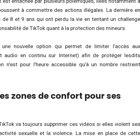
k est entachée par plusieurs polémiques, liées notamment 
oussent à commettre des actions illégales. La dernière e
s de 8 et 9 ans qui ont perdu la vie en tentant un challeng
onsabilité de TikTok quant à la protection des mineurs.
t une nouvelle option qui permet de limiter l’accès au
t audio en continu sur Internet) afin de protéger lesdit
n n’est pour l’heure accessible qu’à un nombre restrein
des zones de confort pour ses
ikTok va toujours supprimer ces vidéos si elles violent se
’activité sexuelle et la violence. La mise en place de cett