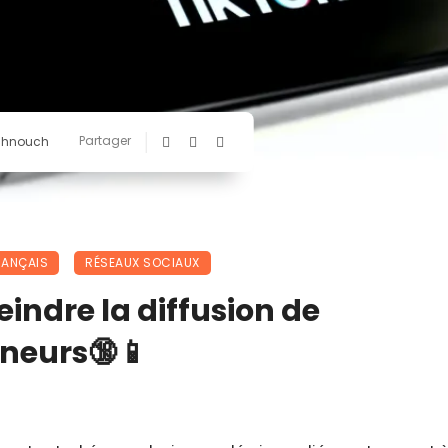
Partager
chnouch
RANÇAIS
RÉSEAUX SOCIAUX
eindre la diffusion de
neurs🔞📱