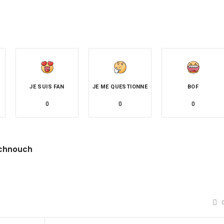
JE SUIS FAN
JE ME QUESTIONNE
BOF
0
0
0
chnouch
site
witter