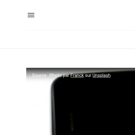
Source : Photo par
Franck
sur
Unsplash