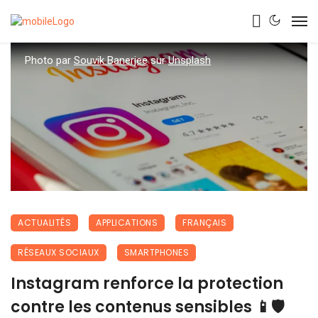
Photo par
Souvik Banerjee
sur
Unsplash
ACTUALITÉS
APPLICATIONS
FRANÇAIS
RÉSEAUX SOCIAUX
SMARTPHONES
Instagram renforce la protection
contre les contenus sensibles 📱🛡