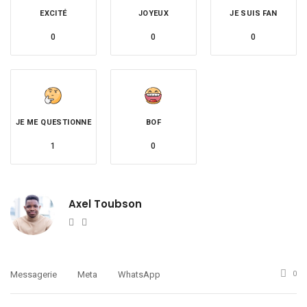
EXCITÉ
JOYEUX
JE SUIS FAN
0
0
0
JE ME QUESTIONNE
BOF
1
0
Axel Toubson
Website
Twitter
Messagerie
Meta
WhatsApp
0