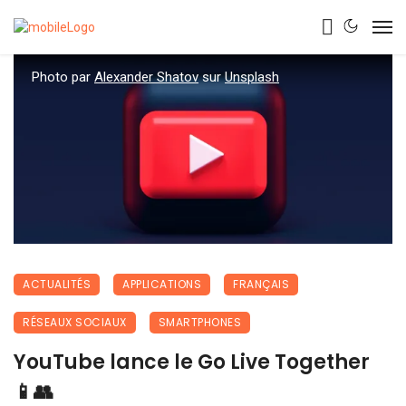
Photo par
Alexander Shatov
sur
Unsplash
ACTUALITÉS
APPLICATIONS
FRANÇAIS
RÉSEAUX SOCIAUX
SMARTPHONES
YouTube lance le Go Live Together
📱👥