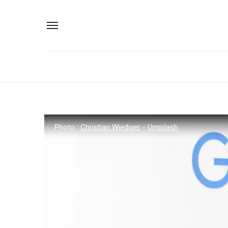
Photo :
Christian Wiediger
-
Unsplash