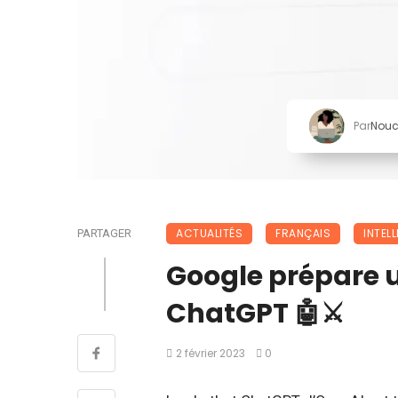
Par
Nou
ACTUALITÉS
FRANÇAIS
INTELL
PARTAGER
Google prépare u
ChatGPT 🤖⚔
2 février 2023
0