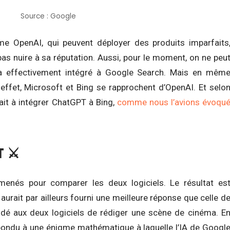
Source : Google
e OpenAI, qui peuvent déployer des produits imparfaits
pas nuire à sa réputation.
Aussi, pour le moment, on ne peu
ra effectivement intégré à Google Search. Mais en mêm
 effet, Microsoft et Bing se rapprochent d’OpenAI. Et selo
ait à intégrer ChatGPT à Bing,
comme nous l’avions évoqu
 ⚔️
enés pour comparer les deux logiciels. Le résultat es
aurait par ailleurs fourni une meilleure réponse que celle d
ndé aux deux logiciels de rédiger une scène de cinéma. E
pondu à une énigme mathématique à laquelle l’IA de Googl