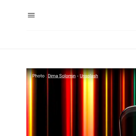
Photo :
Dima Solomin
-
Unsplash