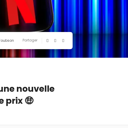
Partager
 Toubson
une nouvelle
 prix 🤑