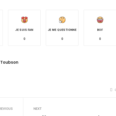
JE SUIS FAN
JE ME QUESTIONNE
BOF
0
0
0
 Toubson
site
witter
REVIOUS
NEXT