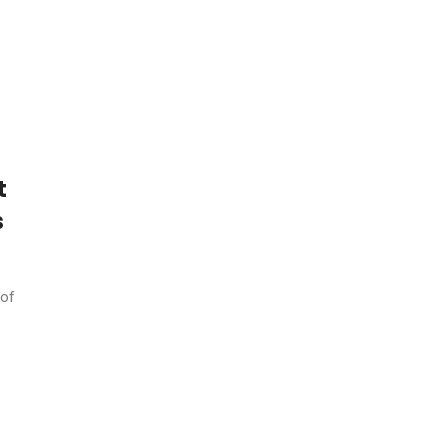
t
s
 of