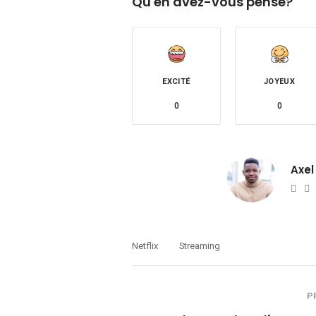
Qu'en avez-vous pensé?
EXCITÉ
JOYEUX
0
0
Axel
Web
T
Netflix
Streaming
P