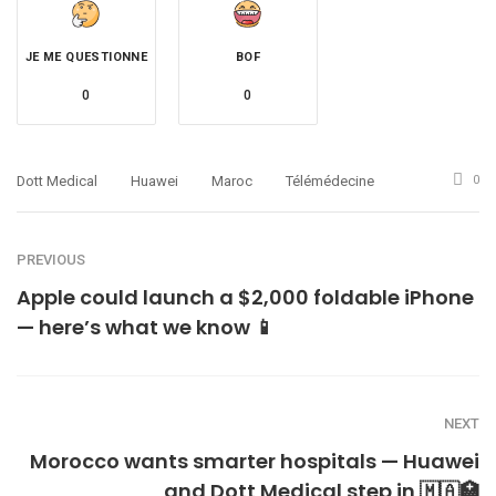
JE ME QUESTIONNE
BOF
0
0
Dott Medical
Huawei
Maroc
Télémédecine
0
PREVIOUS
Apple could launch a $2,000 foldable iPhone
— here’s what we know 📱
NEXT
Morocco wants smarter hospitals — Huawei
and Dott Medical step in 🇲🇦🏥