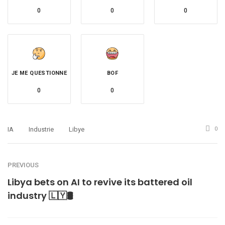
0
0
0
JE ME QUESTIONNE
BOF
0
0
IA
Industrie
Libye
0
PREVIOUS
Libya bets on AI to revive its battered oil
industry 🇱🇾🛢️