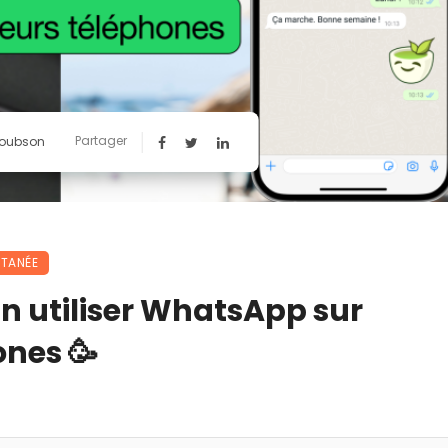
Partager
Toubson
NTANÉE
n utiliser WhatsApp sur
ones 🥳