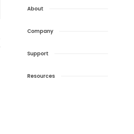
About
Company
,
r
Support
Resources
s
n
s
.