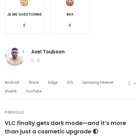
JE ME QUESTIONNE
BOF
0
0
Axel Toubson
Website
Twitter
Android
Brave
Edge
IOS
Samsung Internet
0
Vivaldi
YouTube
PREVIOUS
VLC finally gets dark mode—and it’s more
than just a cosmetic upgrade 🌓