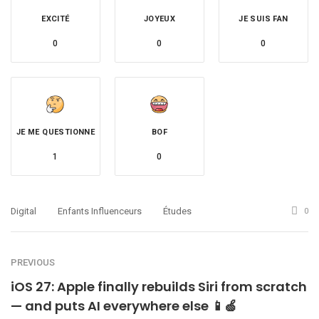
EXCITÉ
JOYEUX
JE SUIS FAN
0
0
0
JE ME QUESTIONNE
BOF
1
0
Digital
Enfants Influenceurs
Études
0
PREVIOUS
iOS 27: Apple finally rebuilds Siri from scratch
— and puts AI everywhere else 📱🍏