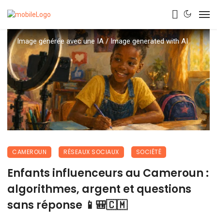
Image générée avec une IA / Image generated with AI
CAMEROUN
RÉSEAUX SOCIAUX
SOCIÉTÉ
Enfants influenceurs au Cameroun :
algorithmes, argent et questions
sans réponse 📱🎒🇨🇲