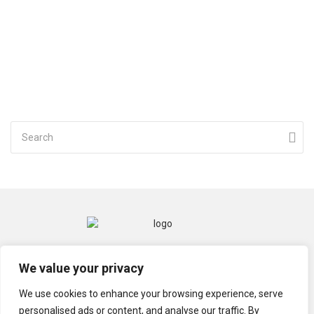
CONTACT
MENTIONS LÉGALES
We value your privacy
POLITIQUE DE CONFIDENTIALITÉ
We use cookies to enhance your browsing experience, serve
personalised ads or content, and analyse our traffic. By