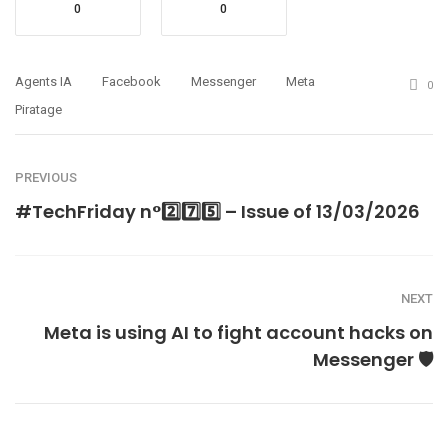
0
0
Agents IA
Facebook
Messenger
Meta
0
Piratage
PREVIOUS
#TechFriday n°2️⃣7️⃣5️⃣ – Issue of 13/03/2026
NEXT
Meta is using AI to fight account hacks on
Messenger 🛡️