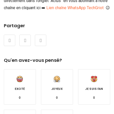
directement dans l’onglet “Actus” en vous abonnant à notre
chaîne en cliquant ici ➡️
Lien chaîne WhatsApp TechGriot
😉
Partager
Qu'en avez-vous pensé?
EXCITÉ
JOYEUX
JE SUIS FAN
0
0
0