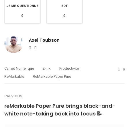
JE ME QUESTIONNE
BOF
0
0
Axel Toubson
Website
Twitter
Carnet Numérique
E-Ink
Productivité
0
ReMarkable
ReMarkable Paper Pure
PREVIOUS
reMarkable Paper Pure brings black-and-
white note-taking back into focus 📝