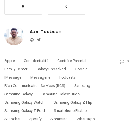
0
0
Axel Toubson
Website
Twitter
Apple
Confidentialité
Contrôle Parental
0
Family Center
Galaxy Unpacked
Google
IMessage
Messagerie
Podcasts
Rich Communication Services (RCS)
Samsung
Samsung Galaxy
Samsung Galaxy Buds
Samsung Galaxy Watch
Samsung Galaxy Z Flip
Samsung Galaxy Z Fold
Smartphone Pliable
Snapchat
Spotify
Streaming
WhatsApp