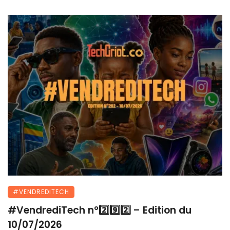
#VENDREDITECH
#VendrediTech n°2️⃣9️⃣2️⃣ – Edition du
10/07/2026