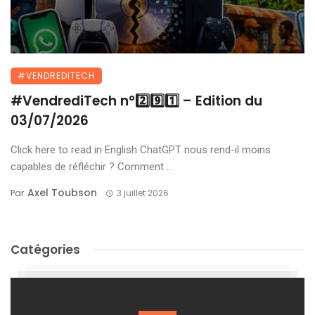
#VENDREDITECH
#VendrediTech n°2️⃣9️⃣1️⃣ – Edition du
03/07/2026
Click here to read in English ChatGPT nous rend-il moins
capables de réfléchir ? Comment ...
Axel Toubson
Par
3 juillet 2026
Catégories