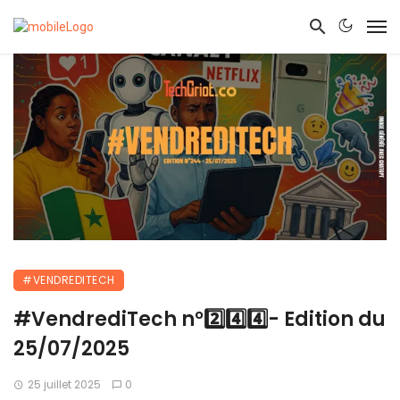
#VENDREDITECH
#VendrediTech n°2️⃣4️⃣4️⃣- Edition du
25/07/2025
25 juillet 2025
0