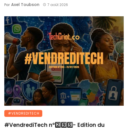
Axel Toubson
Par
7 août 2026
#VENDREDITECH
#VendrediTech n°2️⃣9️⃣5️⃣- Edition du