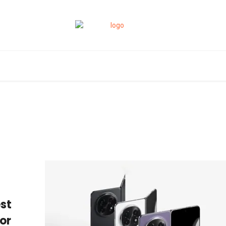
est
or