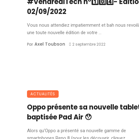
#VendrediTech n°1️⃣0️⃣4️⃣- Editi
02/09/2022
Vous nous attendiez impatiemment et bah nous revoil
une toute nouvelle édition de votre ...
Axel Toubson
Par
2 septembre 2022
ACTUALITÉS
Oppo présente sa nouvelle table
baptisée Pad Air 😯
Alors qu’Oppo a présenté sa nouvelle gamme de
smartphones Reno 8 (pour les découvrir, cliquez ...