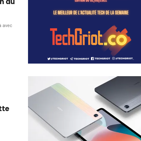
on du
à avec
tte