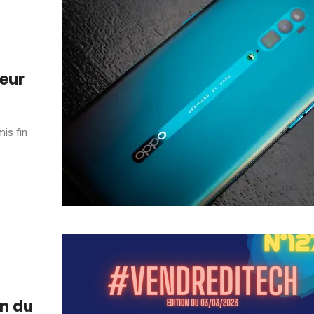
teur
mis fin
on du