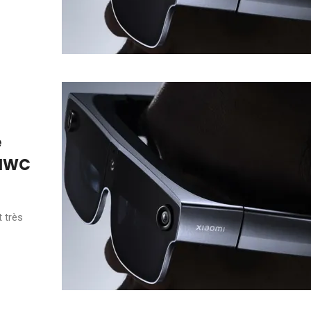
e
 MWC
t très