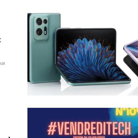
x
eux