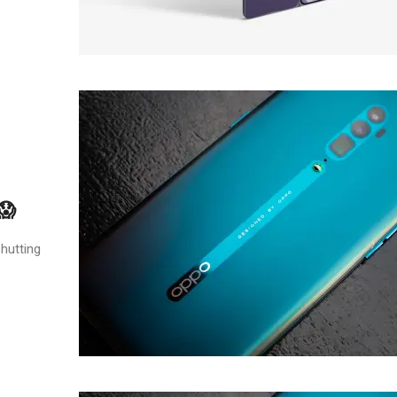
😱
shutting