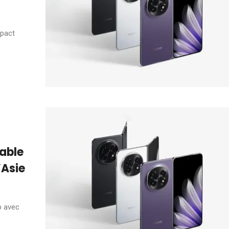
mpact
iable
’Asie
p avec