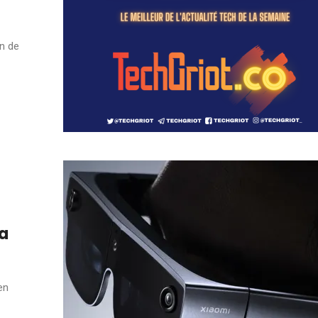
on de
 a
en