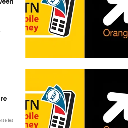
ween
.
re
ersé les