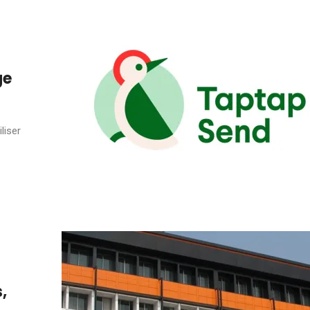
ge
liser
,