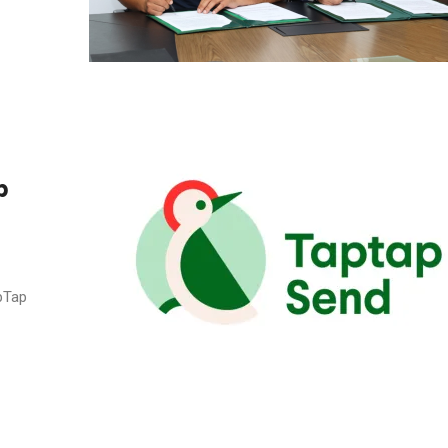
p
apTap