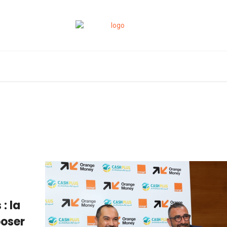
: la
poser