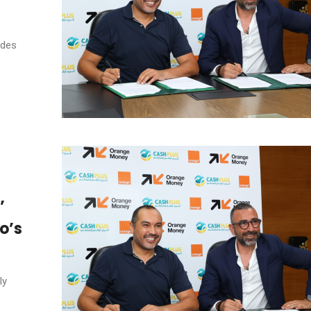
 des
’
o’s
ly