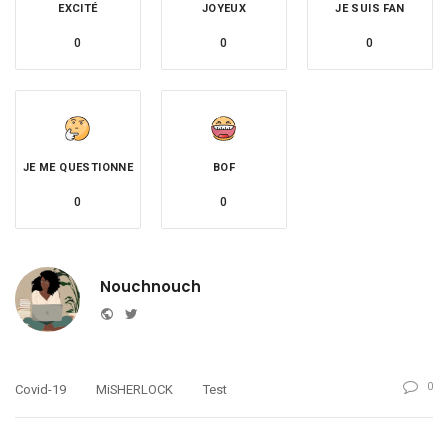
EXCITÉ
JOYEUX
JE SUIS FAN
0
0
0
JE ME QUESTIONNE
BOF
0
0
Nouchnouch
Website
Twitter
0
Covid-19
MiSHERLOCK
Test