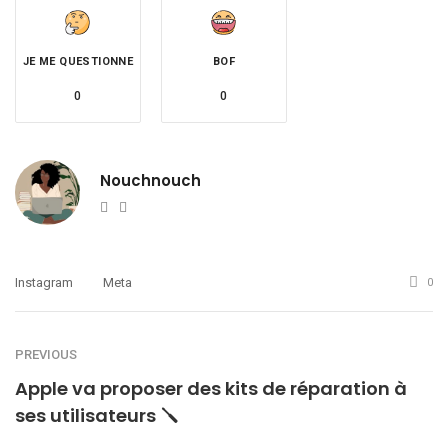
JE ME QUESTIONNE
BOF
0
0
Nouchnouch
Website
Twitter
Instagram
Meta
0
PREVIOUS
Apple va proposer des kits de réparation à
ses utilisateurs 🪛