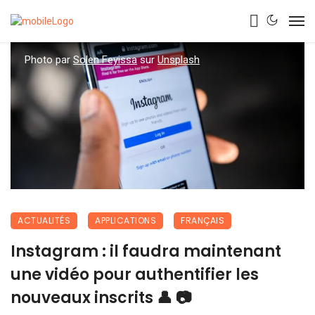
Photo par
Solen Feyissa
sur
Unsplash
ACTUALITÉS
APPLICATIONS
FRANÇAIS
Instagram : il faudra maintenant
une vidéo pour authentifier les
nouveaux inscrits 👤 📷