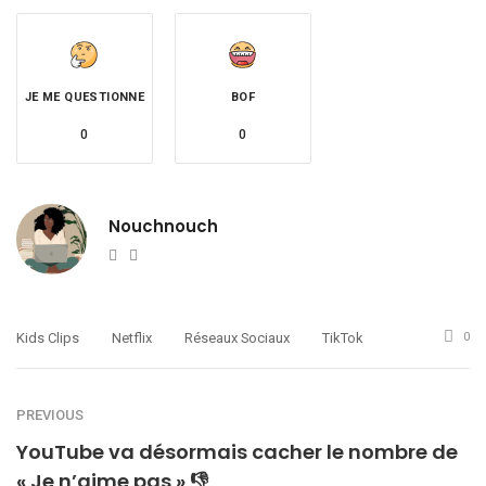
JE ME QUESTIONNE
BOF
0
0
Nouchnouch
Website
Twitter
Kids Clips
Netflix
Réseaux Sociaux
TikTok
0
PREVIOUS
YouTube va désormais cacher le nombre de
« Je n’aime pas » 👎