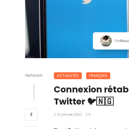
Par
Nou
ACTUALITÉS
FRANÇAIS
PARTAGER
Connexion rétabli
Twitter 🐦🇳🇬
13 janvier 2022
0