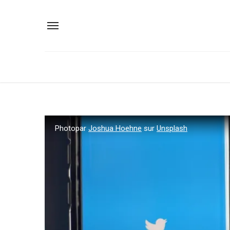
Photopar
Joshua Hoehne
sur
Unsplash