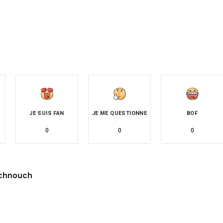
JE SUIS FAN
JE ME QUESTIONNE
BOF
0
0
0
chnouch
site
witter