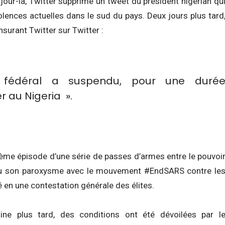
e jour-là, Twitter supprime un tweet du président nigérian qu
olences actuelles dans le sud du pays. Deux jours plus tard
urant Twitter sur Twitter :
 fédéral a suspendu, pour une duré
r au Nigeria ».
énième épisode d’une série de passes d’armes entre le pouvoi
onnu son paroxysme avec le mouvement #EndSARS contre le
ué en une contestation générale des élites.
ine plus tard, des conditions ont été dévoilées par l