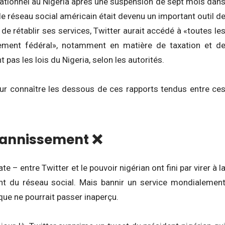
rationnel au Nigeria après une suspension de sept mois dan
 le réseau social américain était devenu un important outil d
 de rétablir ses services, Twitter aurait accédé à «toutes le
nement fédéral», notamment en matière de taxation et d
pas les lois du Nigeria, selon les autorités.
pour connaître les dessous de ces rapports tendus entre ce
 bannissement ❌
 – entre Twitter et le pouvoir nigérian ont fini par virer à l
ent du réseau social. Mais bannir un service mondialemen
que ne pourrait passer inaperçu.