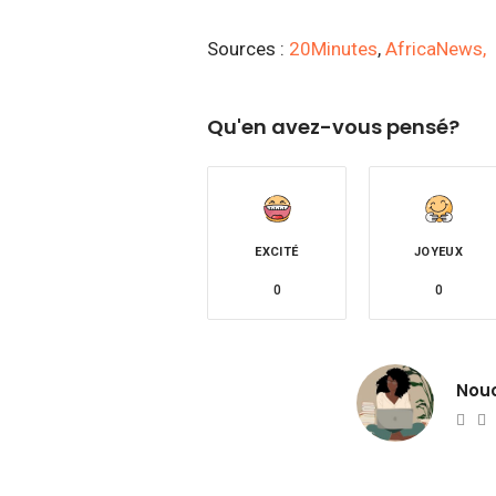
Sources :
20Minutes
,
AfricaNews,
Qu'en avez-vous pensé?
EXCITÉ
JOYEUX
0
0
Nou
Web
T