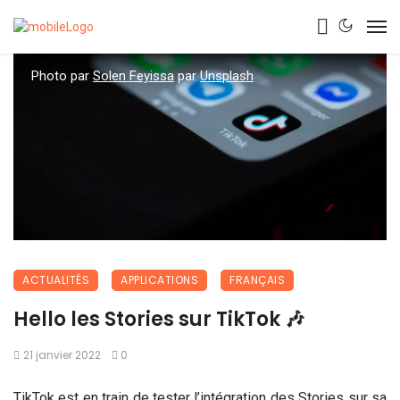
Photo par
Solen Feyissa
par
Unsplash
ACTUALITÉS
APPLICATIONS
FRANÇAIS
Hello les Stories sur TikTok 🎶
21 janvier 2022
0
TikTok est en train de tester l’intégration des Stories sur sa