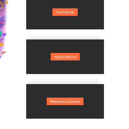
Tech Kmer
Applications
Réseaux sociaux
s
a