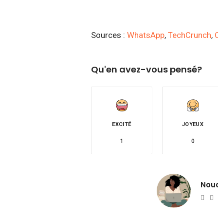
Sources :
WhatsApp
,
TechCrunch
,
Qu'en avez-vous pensé?
EXCITÉ
JOYEUX
1
0
Nou
Web
T