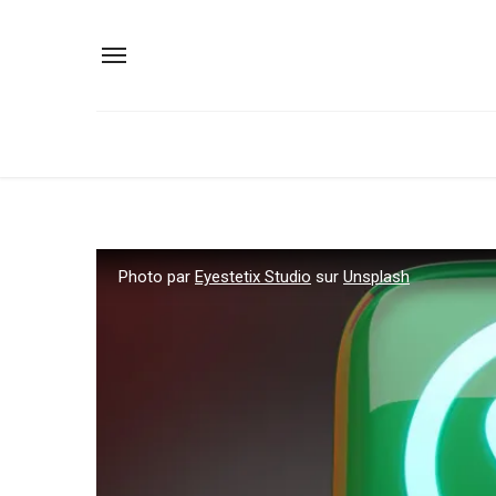
Photo par
Eyestetix Studio
sur
Unsplash