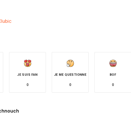
Clubic
JE SUIS FAN
JE ME QUESTIONNE
BOF
0
0
0
chnouch
site
witter