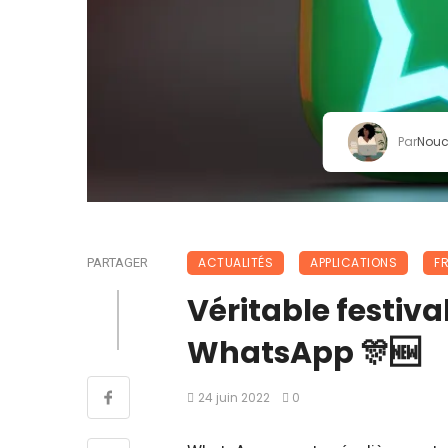
Par
Nou
ACTUALITÉS
APPLICATIONS
F
PARTAGER
Véritable festiv
WhatsApp 🎊🆕
24 juin 2022
0