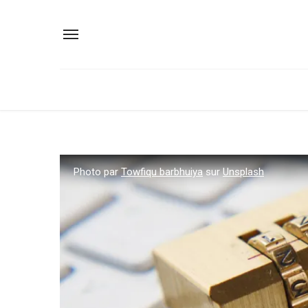
Photo par
Towfiqu barbhuiya
sur
Unsplash