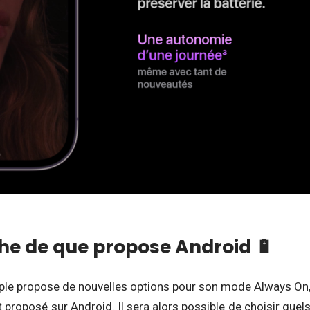
he de que propose Android 🔋
Apple propose de nouvelles options pour son mode Always On
t proposé sur Android. Il sera alors possible de choisir quel