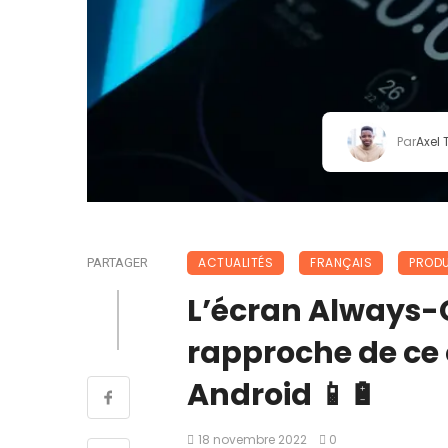
Par
Axel
ACTUALITÉS
FRANÇAIS
PRODU
PARTAGER
L’écran Always-O
rapproche de ce 
Android 📱🔋
18 novembre 2022
0