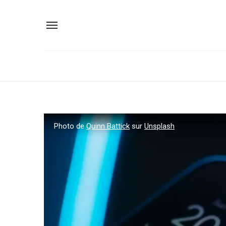
Photo de
Quinn Battick
sur
Unsplash