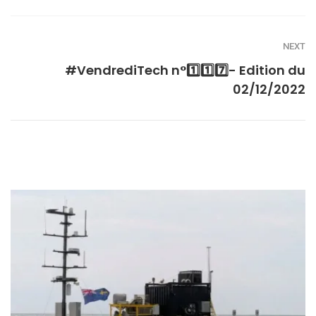
NEXT
#VendrediTech n°1️⃣1️⃣7️⃣- Edition du
02/12/2022