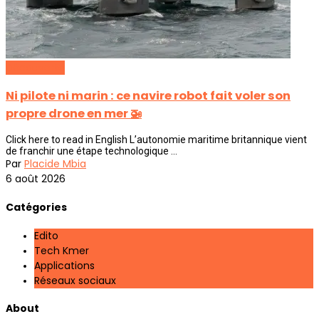
Découverte
Ni pilote ni marin : ce navire robot fait voler son
propre drone en mer 🚁
Click here to read in English L’autonomie maritime britannique vient
de franchir une étape technologique ...
Par
Placide Mbia
6 août 2026
Catégories
Edito
Tech Kmer
Applications
Réseaux sociaux
About