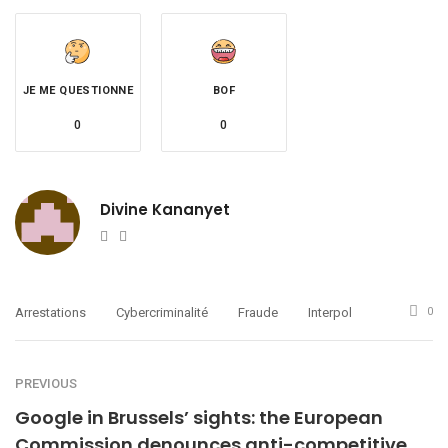
JE ME QUESTIONNE
BOF
0
0
Divine Kananyet
Website
Twitter
Arrestations
Cybercriminalité
Fraude
Interpol
0
PREVIOUS
Google in Brussels’ sights: the European
Commission denounces anti-competitive