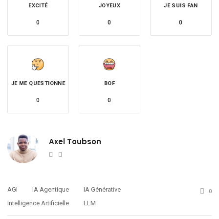
EXCITÉ
JOYEUX
JE SUIS FAN
0
0
0
JE ME QUESTIONNE
BOF
0
0
Axel Toubson
Website
Twitter
AGI
IA Agentique
IA Générative
0
Intelligence Artificielle
LLM