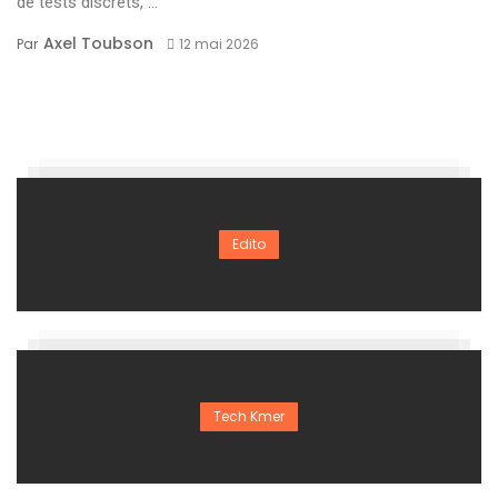
de tests discrets, ...
Axel Toubson
Par
12 mai 2026
Edito
Tech Kmer