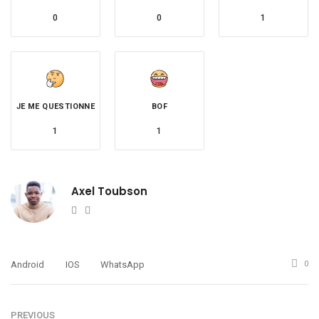
0
0
1
JE ME QUESTIONNE
BOF
1
1
Axel Toubson
Website
Twitter
Android
IOS
WhatsApp
0
PREVIOUS