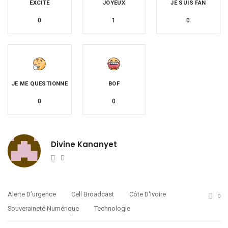
EXCITÉ
JOYEUX
JE SUIS FAN
0
1
0
JE ME QUESTIONNE
BOF
0
0
Divine Kananyet
Website
Twitter
Alerte D’urgence
Cell Broadcast
Côte D'Ivoire
0
Souveraineté Numérique
Technologie