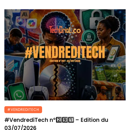
#VENDREDITECH
#VendrediTech n°2️⃣9️⃣1️⃣ – Edition du
03/07/2026