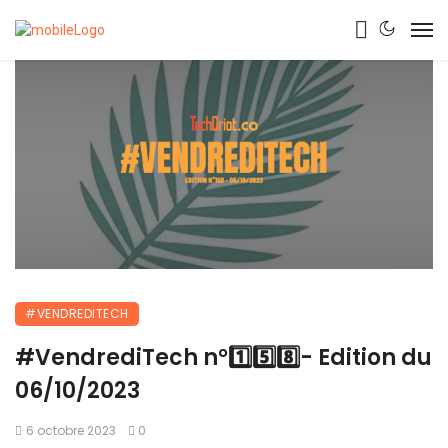
#VENDREDITECH
#VendrediTech n°1️⃣5️⃣8️⃣- Edition du
06/10/2023
6 octobre 2023
0