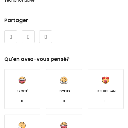
TechGriot ✌🏾😁
Partager
Qu'en avez-vous pensé?
EXCITÉ
JOYEUX
JE SUIS FAN
0
0
0