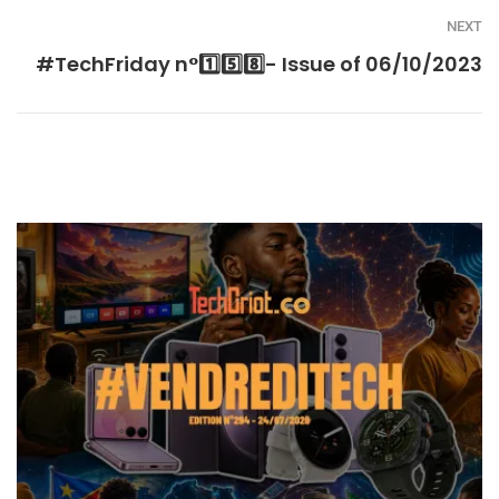
NEXT
#TechFriday n°1️⃣5️⃣8️⃣- Issue of 06/10/2023