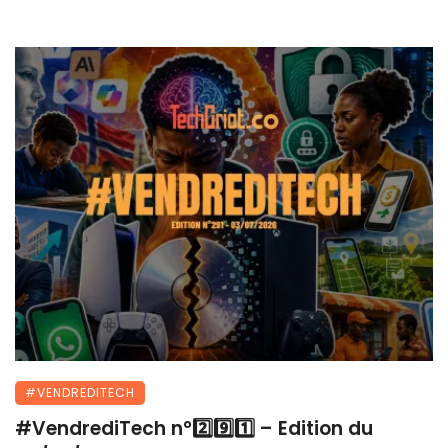
#VENDREDITECH
#VendrediTech n°2️⃣9️⃣1️⃣ – Edition du