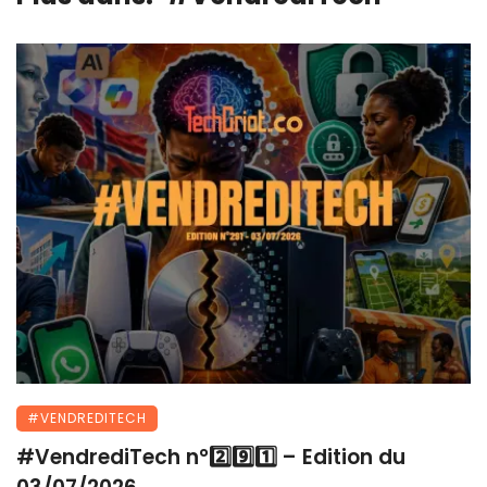
#VENDREDITECH
#VendrediTech n°2️⃣9️⃣1️⃣ – Edition du