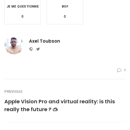
JE ME QUESTIONNE
BOF
0
0
Axel Toubson
Website
Twitter
0
PREVIOUS
Apple Vision Pro and virtual reality: is this
really the future ? 🥽