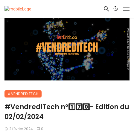
#VENDREDITECH
#VendrediTech n°1️⃣7️⃣0️⃣- Edition du
02/02/2024
2 février 2024
0