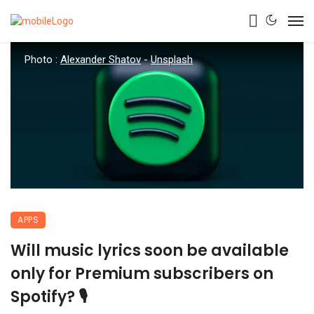
Photo :
Alexander Shatov
-
Unsplash
APPS
Will music lyrics soon be available
only for Premium subscribers on
Spotify? 🎙️