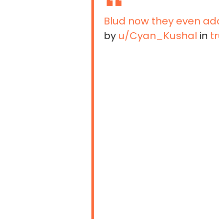
Blud now they even ad
by
u/Cyan_Kushal
in
t