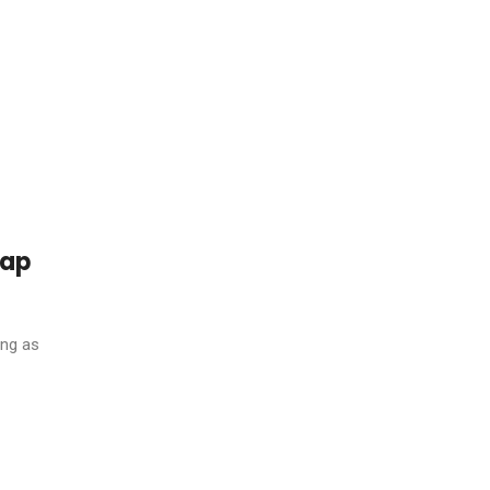
nap
ong as