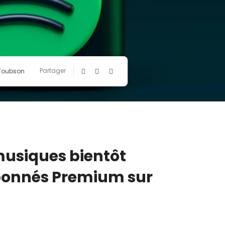
Partager
 Toubson
musiques bientôt
bonnés Premium sur