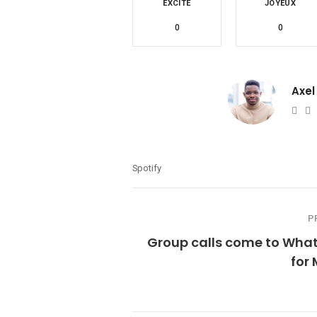
EXCITÉ
JOYEUX
0
0
Axel
Web
T
Spotify
P
Group calls come to Wha
for 