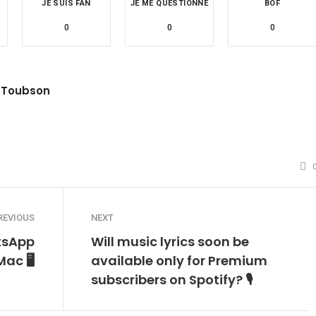
JE SUIS FAN
JE ME QUESTIONNE
BOF
0
0
0
 Toubson
site
witter
REVIOUS
NEXT
tsApp
Will music lyrics soon be
Mac 🖥️
available only for Premium
subscribers on Spotify? 🎙️