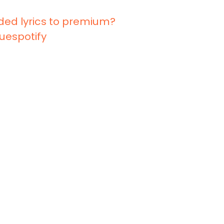
ded lyrics to premium?
ruespotify