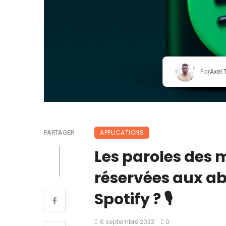
Par
Axel
APPLICATIONS
PARTAGER
Les paroles des 
réservées aux a
Spotify ? 🎙️
6 septembre 2023
0