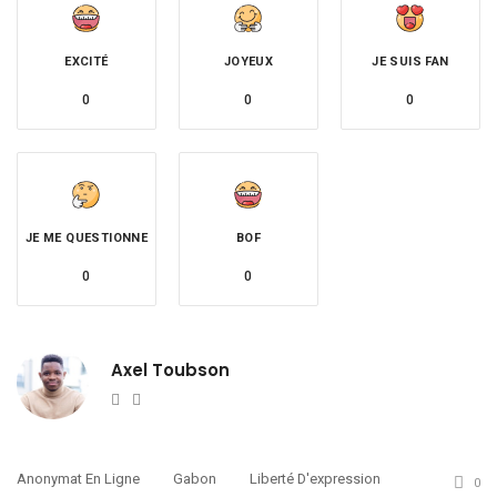
EXCITÉ
JOYEUX
JE SUIS FAN
0
0
0
JE ME QUESTIONNE
BOF
0
0
Axel Toubson
Website
Twitter
Anonymat En Ligne
Gabon
Liberté D'expression
0