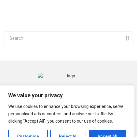
CONTACT
MENTIONS LÉGALES
We value your privacy
POLITIQUE DE CONFIDENTIALITÉ
We use cookies to enhance your browsing experience, serve
personalised ads or content, and analyse our traffic. By
clicking "Accept All", you consent to our use of cookies.
© TECHGRIOT 2021
Customise
Reject All
Accept All