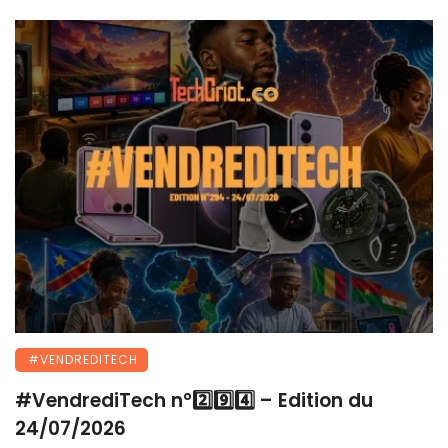
#VENDREDITECH
#VendrediTech n°2️⃣9️⃣4️⃣ – Edition du
24/07/2026