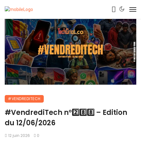
#VENDREDITECH
#VendrediTech n°2️⃣8️⃣8️⃣ – Edition
du 12/06/2026
12 juin 2026
0